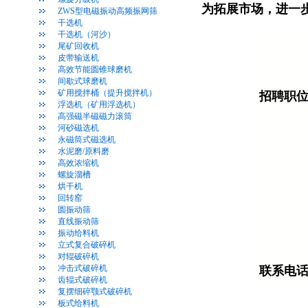
为拓展市场，进一
ZWS型电磁振动高频振网筛
干选机
干选机（河沙）
尾矿回收机
皮带输送机
高效节能圆锥球磨机
间歇式球磨机
矿用搅拌桶（提升搅拌机）
招聘职
浮选机（矿用浮选机）
高强磁半磁磁力滚筒
河砂磁选机
永磁筒式磁选机
水泥磨/原料磨
高效浓缩机
螺旋溜槽
烘干机
回转窑
圆振动筛
直线振动筛
振动给料机
立式复合破碎机
对辊破碎机
冲击式破碎机
联系电
齿辊式破碎机
复摆细碎颚式破碎机
板式给料机