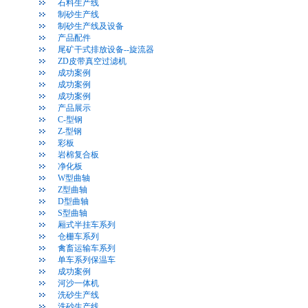
石料生产线
制砂生产线
制砂生产线及设备
产品配件
尾矿干式排放设备--旋流器
ZD皮带真空过滤机
成功案例
成功案例
成功案例
产品展示
C-型钢
Z-型钢
彩板
岩棉复合板
净化板
W型曲轴
Z型曲轴
D型曲轴
S型曲轴
厢式半挂车系列
仓栅车系列
禽畜运输车系列
单车系列保温车
成功案例
河沙一体机
洗砂生产线
洗砂生产线