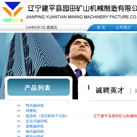
首 页
公司简介
126年8月7日 星期五
颚式破碎机
球磨机
磁选机（湿式机和干式机）
辽宁建平县园田矿山机械制
反击式破碎机
圆锥破碎机
锤式破碎机
螺旋分级机