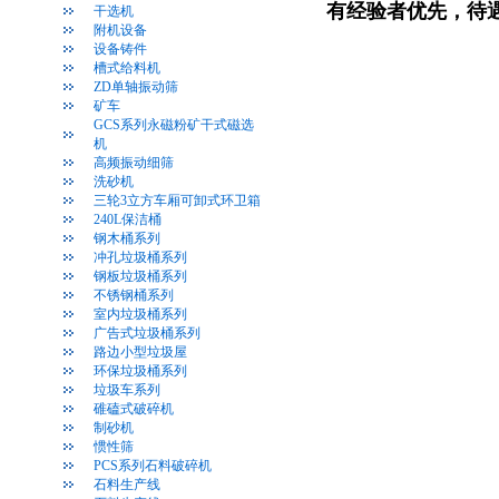
有经验者优先，待
干选机
附机设备
设备铸件
槽式给料机
ZD单轴振动筛
矿车
GCS系列永磁粉矿干式磁选
机
高频振动细筛
洗砂机
三轮3立方车厢可卸式环卫箱
240L保洁桶
钢木桶系列
冲孔垃圾桶系列
钢板垃圾桶系列
不锈钢桶系列
室内垃圾桶系列
广告式垃圾桶系列
路边小型垃圾屋
环保垃圾桶系列
垃圾车系列
碓磕式破碎机
制砂机
惯性筛
PCS系列石料破碎机
石料生产线