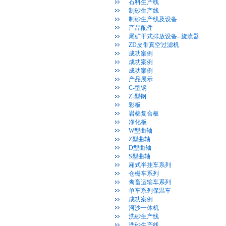
石料生产线
制砂生产线
制砂生产线及设备
产品配件
尾矿干式排放设备--旋流器
ZD皮带真空过滤机
成功案例
成功案例
成功案例
产品展示
C-型钢
Z-型钢
彩板
岩棉复合板
净化板
W型曲轴
Z型曲轴
D型曲轴
S型曲轴
厢式半挂车系列
仓栅车系列
禽畜运输车系列
单车系列保温车
成功案例
河沙一体机
洗砂生产线
洗砂生产线