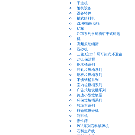
干选机
附机设备
设备铸件
槽式给料机
ZD单轴振动筛
矿车
GCS系列永磁粉矿干式磁选
机
高频振动细筛
洗砂机
三轮3立方车厢可卸式环卫箱
240L保洁桶
钢木桶系列
冲孔垃圾桶系列
钢板垃圾桶系列
不锈钢桶系列
室内垃圾桶系列
广告式垃圾桶系列
路边小型垃圾屋
环保垃圾桶系列
垃圾车系列
碓磕式破碎机
制砂机
惯性筛
PCS系列石料破碎机
石料生产线