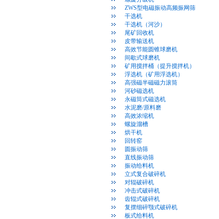
ZWS型电磁振动高频振网筛
干选机
干选机（河沙）
尾矿回收机
皮带输送机
高效节能圆锥球磨机
间歇式球磨机
矿用搅拌桶（提升搅拌机）
浮选机（矿用浮选机）
高强磁半磁磁力滚筒
河砂磁选机
永磁筒式磁选机
水泥磨/原料磨
高效浓缩机
螺旋溜槽
烘干机
回转窑
圆振动筛
直线振动筛
振动给料机
立式复合破碎机
对辊破碎机
冲击式破碎机
齿辊式破碎机
复摆细碎颚式破碎机
板式给料机