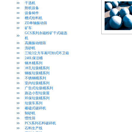
干选机
附机设备
设备铸件
槽式给料机
ZD单轴振动筛
矿车
GCS系列永磁粉矿干式磁选
机
高频振动细筛
洗砂机
三轮3立方车厢可卸式环卫箱
240L保洁桶
钢木桶系列
冲孔垃圾桶系列
钢板垃圾桶系列
不锈钢桶系列
室内垃圾桶系列
广告式垃圾桶系列
路边小型垃圾屋
环保垃圾桶系列
垃圾车系列
碓磕式破碎机
制砂机
惯性筛
PCS系列石料破碎机
石料生产线