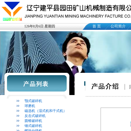
首 页
公司简介
126年8月6日 星期四
颚式破碎机
球磨机
磁选机（湿式机和干式机）
反击式破碎机
圆锥破碎机
锤式破碎机
螺旋分级机