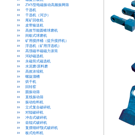
ZWS型电磁振动高频振网筛
干选机
干选机（河沙）
尾矿回收机
皮带输送机
高效节能圆锥球磨机
间歇式球磨机
矿用搅拌桶（提升搅拌机）
浮选机（矿用浮选机）
高强磁半磁磁力滚筒
河砂磁选机
永磁筒式磁选机
水泥磨/原料磨
高效浓缩机
螺旋溜槽
烘干机
回转窑
圆振动筛
直线振动筛
振动给料机
立式复合破碎机
对辊破碎机
冲击式破碎机
齿辊式破碎机
复摆细碎颚式破碎机
板式给料机