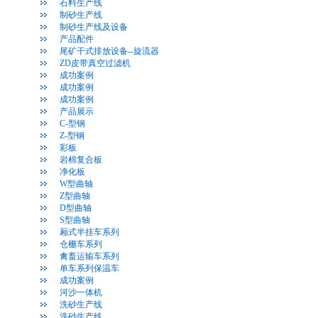
石料生产线
制砂生产线
制砂生产线及设备
产品配件
尾矿干式排放设备--旋流器
ZD皮带真空过滤机
成功案例
成功案例
成功案例
产品展示
C-型钢
Z-型钢
彩板
岩棉复合板
净化板
W型曲轴
Z型曲轴
D型曲轴
S型曲轴
厢式半挂车系列
仓栅车系列
禽畜运输车系列
单车系列保温车
成功案例
河沙一体机
洗砂生产线
洗砂生产线