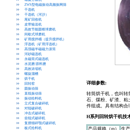
ZWS型电磁振动高频振网筛
干选机
干选机（河沙）
尾矿回收机
皮带输送机
高效节能圆锥球磨机
间歇式球磨机
矿用搅拌桶（提升搅拌机）
浮选机（矿用浮选机）
高强磁半磁磁力滚筒
河砂磁选机
永磁筒式磁选机
水泥磨/原料磨
高效浓缩机
螺旋溜槽
烘干机
详细参数:
回转窑
圆振动筛
转筒烘干机，也叫转
直线振动筛
振动给料机
石、煤粉、矿渣、粘
立式复合破碎机
件组成。具有结构合
对辊破碎机
冲击式破碎机
H系列回转烘干机技
齿辊式破碎机
复摆细碎颚式破碎机
板式给料机
产品规格（m）
生产