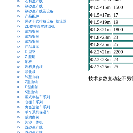
石料生产线
制砂生产线
Φ1.5×15m
1500
制砂生产线及设备
Φ1.5×17m
17
产品配件
尾矿干式排放设备--旋流器
Φ1.5×19m
19
ZD皮带真空过滤机
Φ1.8×21m
1800
成功案例
成功案例
Φ1.8×23m
23
成功案例
Φ1.8×25m
25
产品展示
Φ2.2×21m
2200
C-型钢
Z-型钢
Φ2.2×23m
23
彩板
Φ2.2×25m
25
岩棉复合板
净化板
W型曲轴
技术参数变动恕不另
Z型曲轴
D型曲轴
S型曲轴
厢式半挂车系列
仓栅车系列
禽畜运输车系列
单车系列保温车
成功案例
河沙一体机
洗砂生产线
洗砂生产线