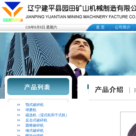
首 页
公司简介
126年8月8日 星期六
颚式破碎机
球磨机
磁选机（湿式机和干式机）
反击式破碎机
圆锥破碎机
锤式破碎机
螺旋分级机