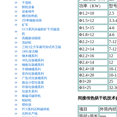
干选机
功率（KW）
型
附机设备
设备铸件
Φ1.2×10
2.5
槽式给料机
Φ1.5×12
3.3-
ZD单轴振动筛
矿车
Φ1.5×15
4-6
GCS系列永磁粉矿干式磁选
机
Φ1.8×12
4-6
高频振动细筛
Φ2.2×12
7-12
洗砂机
三轮3立方车厢可卸式环卫箱
Φ2.2×14
7-12
240L保洁桶
Φ2.2×16
12
钢木桶系列
冲孔垃圾桶系列
Φ2.4×14
12
钢板垃圾桶系列
Φ2.4×18
10-1
不锈钢桶系列
室内垃圾桶系列
Φ2.4×20
10-1
广告式垃圾桶系列
Φ3×20
25
路边小型垃圾屋
环保垃圾桶系列
Φ3×25
32-3
垃圾车系列
碓磕式破碎机
间接传热烘干机技术
制砂机
惯性筛
项目
外筒内径
PCS系列石料破碎机
石料生产线
筒径×筒长
mm