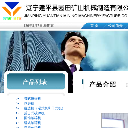
首 页
公司简介
126年8月7日 星期五
颚式破碎机
球磨机
磁选机（湿式机和干式机）
反击式破碎机
圆锥破碎机
锤式破碎机
螺旋分级机