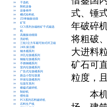
借鉴国
干选机
附机设备
式、锤
设备铸件
槽式给料机
ZD单轴振动筛
年破碎
矿车
GCS系列永磁粉矿干式磁选
机
高频振动细筛
将粗破
洗砂机
三轮3立方车厢可卸式环卫箱
240L保洁桶
大进料
钢木桶系列
冲孔垃圾桶系列
钢板垃圾桶系列
矿石可
不锈钢桶系列
室内垃圾桶系列
广告式垃圾桶系列
粒度，
路边小型垃圾屋
环保垃圾桶系列
垃圾车系列
碓磕式破碎机
本机适
制砂机
惯性筛
PCS系列石料破碎机
石料生产线