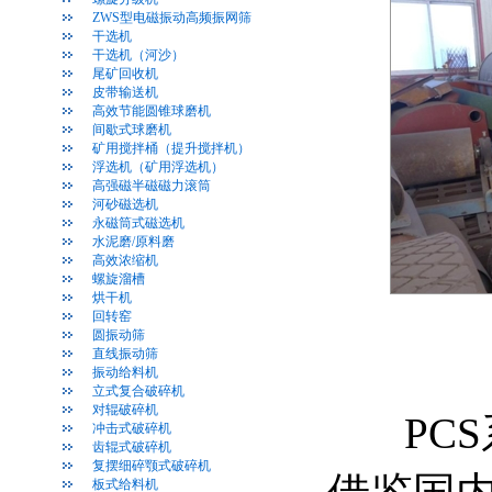
ZWS型电磁振动高频振网筛
干选机
干选机（河沙）
尾矿回收机
皮带输送机
高效节能圆锥球磨机
间歇式球磨机
矿用搅拌桶（提升搅拌机）
浮选机（矿用浮选机）
高强磁半磁磁力滚筒
河砂磁选机
永磁筒式磁选机
水泥磨/原料磨
高效浓缩机
螺旋溜槽
烘干机
回转窑
圆振动筛
直线振动筛
振动给料机
立式复合破碎机
对辊破碎机
PCS
冲击式破碎机
齿辊式破碎机
复摆细碎颚式破碎机
板式给料机