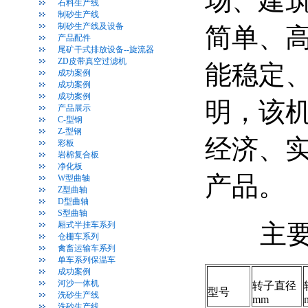
场、建
石料生产线
制砂生产线
制砂生产线及设备
简单、
产品配件
尾矿干式排放设备--旋流器
ZD皮带真空过滤机
能稳定
成功案例
成功案例
成功案例
明，该
产品展示
C-型钢
Z-型钢
经济、
彩板
岩棉复合板
净化板
产品。
W型曲轴
Z型曲轴
D型曲轴
S型曲轴
主要
厢式半挂车系列
仓栅车系列
禽畜运输车系列
单车系列保温车
成功案例
河沙一体机
转子直径
型号
洗砂生产线
mm
洗砂生产线