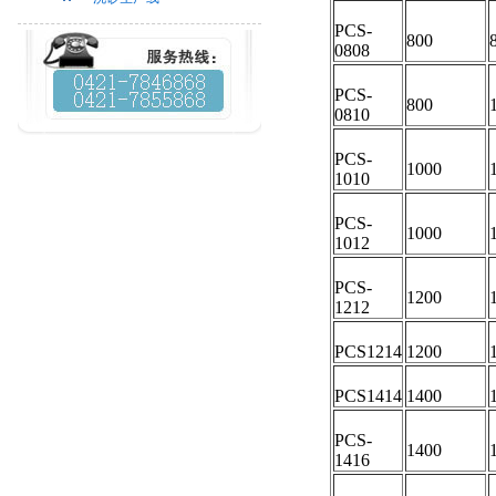
PCS-
800
0808
PCS-
800
0810
PCS-
1000
1010
PCS-
1000
1012
PCS-
1200
1212
PCS1214
1200
PCS1414
1400
PCS-
1400
1416