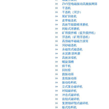
ZWS型电磁振动高频振网筛
干选机
干选机（河沙）
尾矿回收机
皮带输送机
高效节能圆锥球磨机
间歇式球磨机
矿用搅拌桶（提升搅拌机）
浮选机（矿用浮选机）
高强磁半磁磁力滚筒
河砂磁选机
永磁筒式磁选机
水泥磨/原料磨
高效浓缩机
螺旋溜槽
烘干机
回转窑
圆振动筛
直线振动筛
振动给料机
立式复合破碎机
对辊破碎机
冲击式破碎机
齿辊式破碎机
复摆细碎颚式破碎机
板式给料机