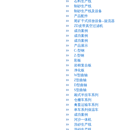
石料生产线
制砂生产线
制砂生产线及设备
产品配件
尾矿干式排放设备--旋流器
ZD皮带真空过滤机
成功案例
成功案例
成功案例
产品展示
C-型钢
Z-型钢
彩板
岩棉复合板
净化板
W型曲轴
Z型曲轴
D型曲轴
S型曲轴
厢式半挂车系列
仓栅车系列
禽畜运输车系列
单车系列保温车
成功案例
河沙一体机
洗砂生产线
洗砂生产线