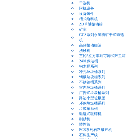
干选机
附机设备
设备铸件
槽式给料机
ZD单轴振动筛
矿车
GCS系列永磁粉矿干式磁选
机
高频振动细筛
洗砂机
三轮3立方车厢可卸式环卫箱
240L保洁桶
钢木桶系列
冲孔垃圾桶系列
钢板垃圾桶系列
不锈钢桶系列
室内垃圾桶系列
广告式垃圾桶系列
路边小型垃圾屋
环保垃圾桶系列
垃圾车系列
碓磕式破碎机
制砂机
惯性筛
PCS系列石料破碎机
石料生产线