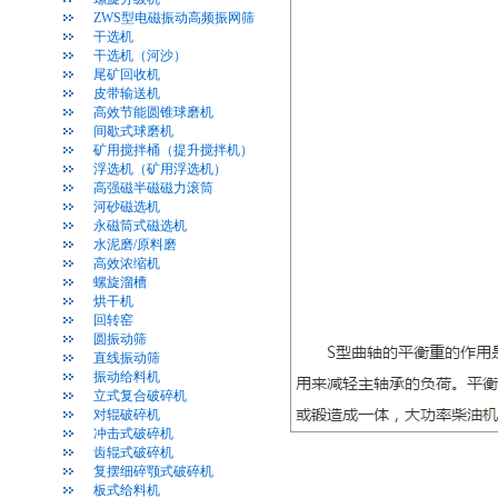
ZWS型电磁振动高频振网筛
干选机
干选机（河沙）
尾矿回收机
皮带输送机
高效节能圆锥球磨机
间歇式球磨机
矿用搅拌桶（提升搅拌机）
浮选机（矿用浮选机）
高强磁半磁磁力滚筒
河砂磁选机
永磁筒式磁选机
水泥磨/原料磨
高效浓缩机
螺旋溜槽
烘干机
回转窑
圆振动筛
直线振动筛
振动给料机
立式复合破碎机
对辊破碎机
冲击式破碎机
齿辊式破碎机
复摆细碎颚式破碎机
板式给料机