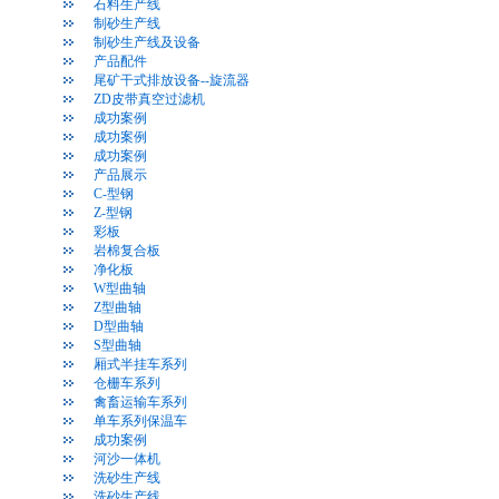
石料生产线
制砂生产线
制砂生产线及设备
产品配件
尾矿干式排放设备--旋流器
ZD皮带真空过滤机
成功案例
成功案例
成功案例
产品展示
C-型钢
Z-型钢
彩板
岩棉复合板
净化板
W型曲轴
Z型曲轴
D型曲轴
S型曲轴
厢式半挂车系列
仓栅车系列
禽畜运输车系列
单车系列保温车
成功案例
河沙一体机
洗砂生产线
洗砂生产线