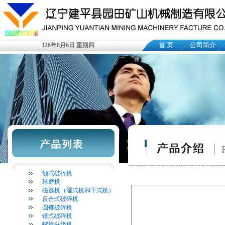
首 页
公司简介
126年8月6日 星期四
颚式破碎机
球磨机
磁选机（湿式机和干式机）
反击式破碎机
圆锥破碎机
锤式破碎机
螺旋分级机