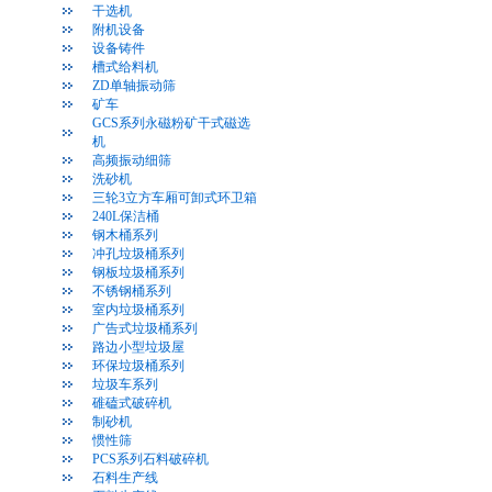
干选机
附机设备
设备铸件
槽式给料机
ZD单轴振动筛
矿车
GCS系列永磁粉矿干式磁选
机
高频振动细筛
洗砂机
三轮3立方车厢可卸式环卫箱
240L保洁桶
钢木桶系列
冲孔垃圾桶系列
钢板垃圾桶系列
不锈钢桶系列
室内垃圾桶系列
广告式垃圾桶系列
路边小型垃圾屋
环保垃圾桶系列
垃圾车系列
碓磕式破碎机
制砂机
惯性筛
PCS系列石料破碎机
石料生产线