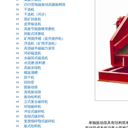
ZWS型电磁振动高频振网筛
干选机
干选机（河沙）
尾矿回收机
皮带输送机
高效节能圆锥球磨机
间歇式球磨机
矿用搅拌桶（提升搅拌机）
浮选机（矿用浮选机）
高强磁半磁磁力滚筒
河砂磁选机
永磁筒式磁选机
水泥磨/原料磨
高效浓缩机
螺旋溜槽
烘干机
回转窑
圆振动筛
直线振动筛
振动给料机
立式复合破碎机
对辊破碎机
冲击式破碎机
齿辊式破碎机
复摆细碎颚式破碎机
单轴振动筛具有结构简单
板式给料机
振动筛成本低功率小而被