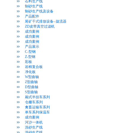
石料生产线
制砂生产线
制砂生产线及设备
产品配件
尾矿干式排放设备--旋流器
ZD皮带真空过滤机
成功案例
成功案例
成功案例
产品展示
C-型钢
Z-型钢
彩板
岩棉复合板
净化板
W型曲轴
Z型曲轴
D型曲轴
S型曲轴
厢式半挂车系列
仓栅车系列
禽畜运输车系列
单车系列保温车
成功案例
河沙一体机
洗砂生产线
洗砂生产线