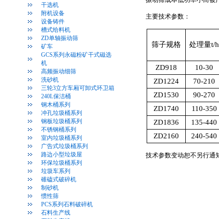
干选机
附机设备
主要技术参数：
设备铸件
槽式给料机
ZD单轴振动筛
筛子规格
处理量t/
矿车
GCS系列永磁粉矿干式磁选
机
ZD918
10-30
高频振动细筛
洗砂机
ZD1224
70-210
三轮3立方车厢可卸式环卫箱
ZD1530
90-270
240L保洁桶
钢木桶系列
ZD1740
110-350
冲孔垃圾桶系列
钢板垃圾桶系列
ZD1836
135-440
不锈钢桶系列
ZD2160
240-540
室内垃圾桶系列
广告式垃圾桶系列
路边小型垃圾屋
技术参数变动恕不另行通
环保垃圾桶系列
垃圾车系列
碓磕式破碎机
制砂机
惯性筛
PCS系列石料破碎机
石料生产线