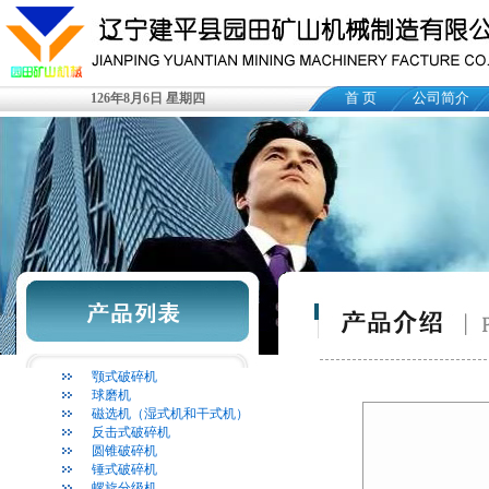
首 页
公司简介
126年8月6日 星期四
颚式破碎机
球磨机
磁选机（湿式机和干式机）
反击式破碎机
圆锥破碎机
锤式破碎机
螺旋分级机