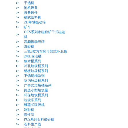
干选机
附机设备
设备铸件
槽式给料机
ZD单轴振动筛
矿车
GCS系列永磁粉矿干式磁选
机
高频振动细筛
洗砂机
三轮3立方车厢可卸式环卫箱
240L保洁桶
钢木桶系列
冲孔垃圾桶系列
钢板垃圾桶系列
不锈钢桶系列
室内垃圾桶系列
广告式垃圾桶系列
路边小型垃圾屋
环保垃圾桶系列
垃圾车系列
碓磕式破碎机
制砂机
惯性筛
PCS系列石料破碎机
石料生产线