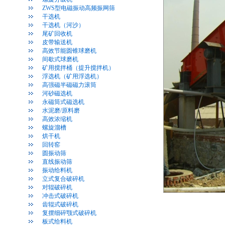
ZWS型电磁振动高频振网筛
干选机
干选机（河沙）
尾矿回收机
皮带输送机
高效节能圆锥球磨机
间歇式球磨机
矿用搅拌桶（提升搅拌机）
浮选机（矿用浮选机）
高强磁半磁磁力滚筒
河砂磁选机
永磁筒式磁选机
水泥磨/原料磨
高效浓缩机
螺旋溜槽
烘干机
回转窑
圆振动筛
直线振动筛
振动给料机
立式复合破碎机
对辊破碎机
冲击式破碎机
齿辊式破碎机
复摆细碎颚式破碎机
板式给料机