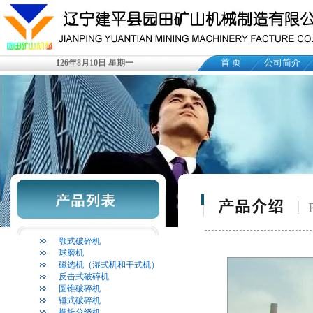
首 页
公司简介
126年8月10日 星期一
颚式破碎机
球磨机
磁选机（湿式机和干式机）
反击式破碎机
圆锥破碎机
锤式破碎机
螺旋分级机