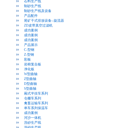
石料生产线
制砂生产线
制砂生产线及设备
产品配件
尾矿干式排放设备--旋流器
ZD皮带真空过滤机
成功案例
成功案例
成功案例
产品展示
C-型钢
Z-型钢
彩板
岩棉复合板
净化板
W型曲轴
Z型曲轴
D型曲轴
S型曲轴
厢式半挂车系列
仓栅车系列
禽畜运输车系列
单车系列保温车
成功案例
河沙一体机
洗砂生产线
洗砂生产线