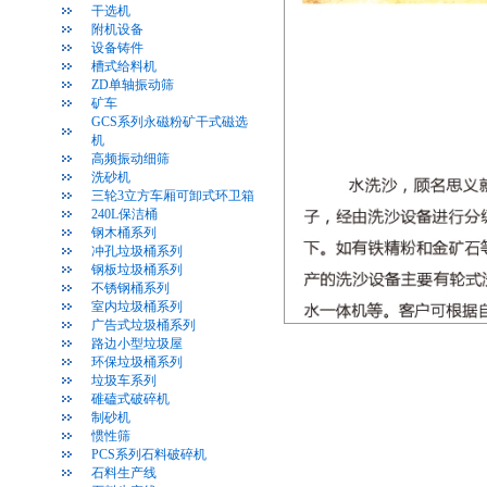
干选机
附机设备
设备铸件
槽式给料机
ZD单轴振动筛
矿车
GCS系列永磁粉矿干式磁选
机
高频振动细筛
洗砂机
三轮3立方车厢可卸式环卫箱
240L保洁桶
钢木桶系列
冲孔垃圾桶系列
钢板垃圾桶系列
不锈钢桶系列
室内垃圾桶系列
广告式垃圾桶系列
路边小型垃圾屋
环保垃圾桶系列
垃圾车系列
碓磕式破碎机
制砂机
惯性筛
PCS系列石料破碎机
石料生产线