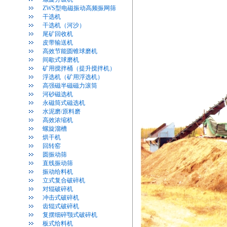
ZWS型电磁振动高频振网筛
干选机
干选机（河沙）
尾矿回收机
皮带输送机
高效节能圆锥球磨机
间歇式球磨机
矿用搅拌桶（提升搅拌机）
浮选机（矿用浮选机）
高强磁半磁磁力滚筒
河砂磁选机
永磁筒式磁选机
水泥磨/原料磨
高效浓缩机
螺旋溜槽
烘干机
回转窑
圆振动筛
直线振动筛
振动给料机
立式复合破碎机
对辊破碎机
冲击式破碎机
齿辊式破碎机
复摆细碎颚式破碎机
板式给料机