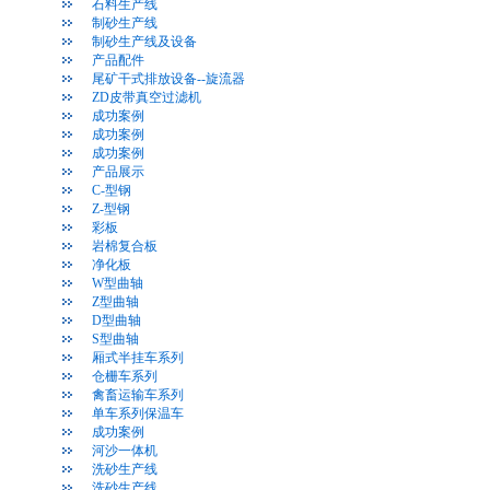
石料生产线
制砂生产线
制砂生产线及设备
产品配件
尾矿干式排放设备--旋流器
ZD皮带真空过滤机
成功案例
成功案例
成功案例
产品展示
C-型钢
Z-型钢
彩板
岩棉复合板
净化板
W型曲轴
Z型曲轴
D型曲轴
S型曲轴
厢式半挂车系列
仓栅车系列
禽畜运输车系列
单车系列保温车
成功案例
河沙一体机
洗砂生产线
洗砂生产线