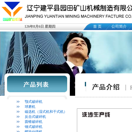
首 页
公司简介
126年8月6日 星期四
颚式破碎机
球磨机
磁选机（湿式机和干式机）
反击式破碎机
圆锥破碎机
锤式破碎机
螺旋分级机