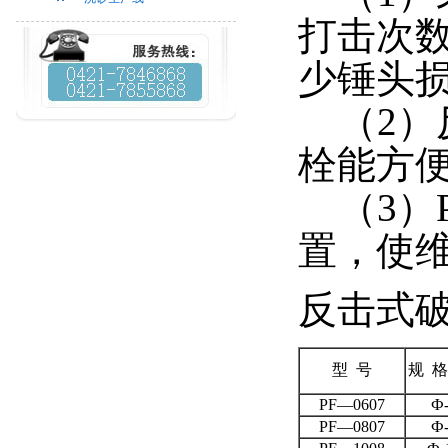
打击次
少锤头
（2）
栓能方
（3）P
置，使
反击式
型 号
规 
PF—0607
Ф-
PF—0807
Ф-