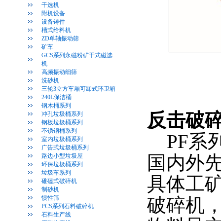
干选机
附机设备
设备铸件
槽式给料机
ZD单轴振动筛
矿车
GCS系列永磁粉矿干式磁选
机
高频振动细筛
洗砂机
三轮3立方车厢可卸式环卫箱
240L保洁桶
钢木桶系列
反击破
冲孔垃圾桶系列
钢板垃圾桶系列
不锈钢桶系列
PF系
室内垃圾桶系列
广告式垃圾桶系列
国内外
路边小型垃圾屋
环保垃圾桶系列
垃圾车系列
具体工
碓磕式破碎机
制砂机
惯性筛
破碎机
PCS系列石料破碎机
石料生产线