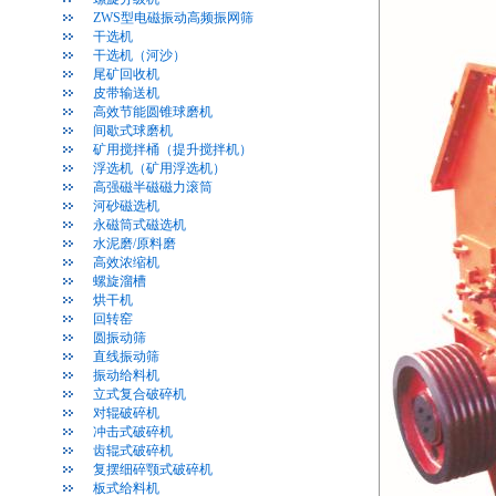
ZWS型电磁振动高频振网筛
干选机
干选机（河沙）
尾矿回收机
皮带输送机
高效节能圆锥球磨机
间歇式球磨机
矿用搅拌桶（提升搅拌机）
浮选机（矿用浮选机）
高强磁半磁磁力滚筒
河砂磁选机
永磁筒式磁选机
水泥磨/原料磨
高效浓缩机
螺旋溜槽
烘干机
回转窑
圆振动筛
直线振动筛
振动给料机
立式复合破碎机
对辊破碎机
冲击式破碎机
齿辊式破碎机
复摆细碎颚式破碎机
板式给料机