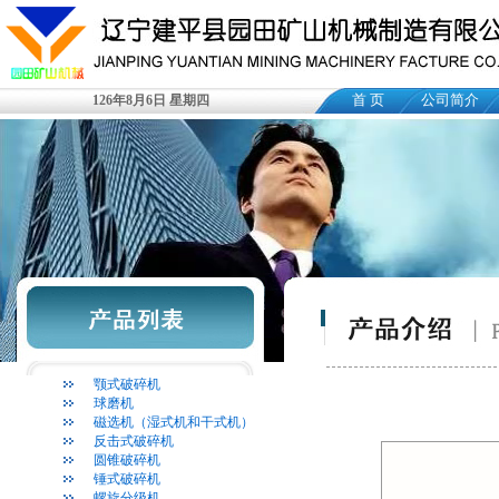
首 页
公司简介
126年8月6日 星期四
颚式破碎机
球磨机
磁选机（湿式机和干式机）
反击式破碎机
圆锥破碎机
锤式破碎机
螺旋分级机