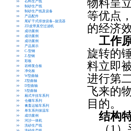
物料呈
石料生产线
制砂生产线
制砂生产线及设备
等优点
产品配件
尾矿干式排放设备--旋流器
的经济
ZD皮带真空过滤机
成功案例
成功案例
工作原
成功案例
产品展示
旋转的
C-型钢
Z-型钢
彩板
料立即
岩棉复合板
净化板
进行第
W型曲轴
Z型曲轴
D型曲轴
飞来的
S型曲轴
厢式半挂车系列
目的。
仓栅车系列
禽畜运输车系列
单车系列保温车
结构
成功案例
河沙一体机
（1）
洗砂生产线
洗砂生产线