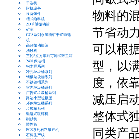
干选机
附机设备
物料的
设备铸件
槽式给料机
ZD单轴振动筛
节省动
矿车
GCS系列永磁粉矿干式磁选
机
可以根
高频振动细筛
洗砂机
三轮3立方车厢可卸式环卫箱
240L保洁桶
型，以
钢木桶系列
冲孔垃圾桶系列
钢板垃圾桶系列
度，依
不锈钢桶系列
室内垃圾桶系列
广告式垃圾桶系列
减压启
路边小型垃圾屋
环保垃圾桶系列
垃圾车系列
整体式
碓磕式破碎机
制砂机
惯性筛
同类产
PCS系列石料破碎机
石料生产线