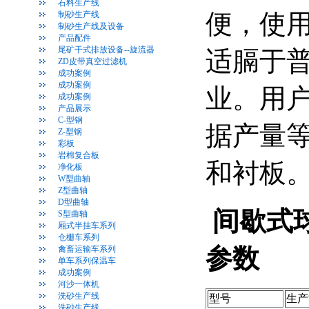
石料生产线
便，使
制砂生产线
制砂生产线及设备
产品配件
尾矿干式排放设备--旋流器
适膈于
ZD皮带真空过滤机
成功案例
成功案例
业。用
成功案例
产品展示
C-型钢
据产量
Z-型钢
彩板
岩棉复合板
和衬板
净化板
W型曲轴
Z型曲轴
D型曲轴
间歇式
S型曲轴
厢式半挂车系列
仓栅车系列
参数
禽畜运输车系列
单车系列保温车
成功案例
河沙一体机
洗砂生产线
型号
生产
洗砂生产线