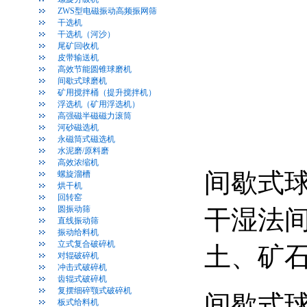
ZWS型电磁振动高频振网筛
干选机
干选机（河沙）
尾矿回收机
皮带输送机
高效节能圆锥球磨机
间歇式球磨机
矿用搅拌桶（提升搅拌机）
浮选机（矿用浮选机）
高强磁半磁磁力滚筒
河砂磁选机
永磁筒式磁选机
水泥磨/原料磨
高效浓缩机
间歇式
螺旋溜槽
烘干机
回转窑
圆振动筛
干湿法
直线振动筛
振动给料机
立式复合破碎机
土、矿
对辊破碎机
冲击式破碎机
齿辊式破碎机
复摆细碎颚式破碎机
间歇式
板式给料机