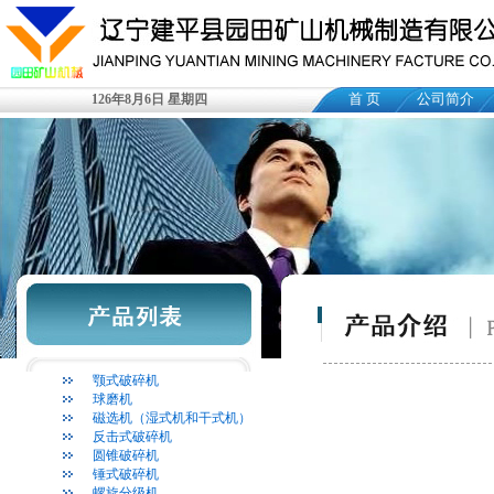
首 页
公司简介
126年8月6日 星期四
颚式破碎机
球磨机
磁选机（湿式机和干式机）
反击式破碎机
圆锥破碎机
锤式破碎机
螺旋分级机