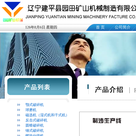
首 页
公司简介
126年8月6日 星期四
颚式破碎机
球磨机
磁选机（湿式机和干式机）
反击式破碎机
圆锥破碎机
锤式破碎机
螺旋分级机