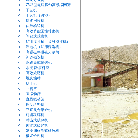
ZWS型电磁振动高频振网筛
干选机
干选机（河沙）
尾矿回收机
皮带输送机
高效节能圆锥球磨机
间歇式球磨机
矿用搅拌桶（提升搅拌机）
浮选机（矿用浮选机）
高强磁半磁磁力滚筒
河砂磁选机
永磁筒式磁选机
水泥磨/原料磨
高效浓缩机
螺旋溜槽
烘干机
回转窑
圆振动筛
直线振动筛
振动给料机
立式复合破碎机
对辊破碎机
冲击式破碎机
齿辊式破碎机
复摆细碎颚式破碎机
板式给料机