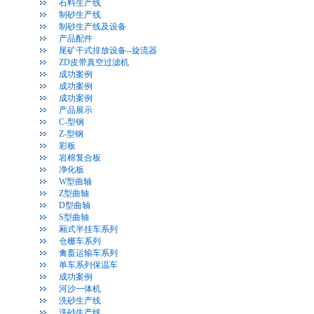
石料生产线
制砂生产线
制砂生产线及设备
产品配件
尾矿干式排放设备--旋流器
ZD皮带真空过滤机
成功案例
成功案例
成功案例
产品展示
C-型钢
Z-型钢
彩板
岩棉复合板
净化板
W型曲轴
Z型曲轴
D型曲轴
S型曲轴
厢式半挂车系列
仓栅车系列
禽畜运输车系列
单车系列保温车
成功案例
河沙一体机
洗砂生产线
洗砂生产线