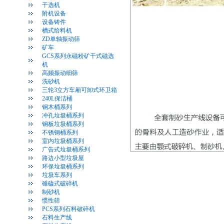
干选机
附机设备
设备铸件
槽式给料机
ZD单轴振动筛
矿车
GCS系列永磁粉矿干式磁选
机
高频振动细筛
洗砂机
三轮3立方车厢可卸式环卫箱
240L保洁桶
钢木桶系列
冲孔垃圾桶系列
钢板垃圾桶系列
不锈钢桶系列
室内垃圾桶系列
广告式垃圾桶系列
路边小型垃圾屋
环保垃圾桶系列
垃圾车系列
碓磕式破碎机
制砂机
惯性筛
PCS系列石料破碎机
石料生产线