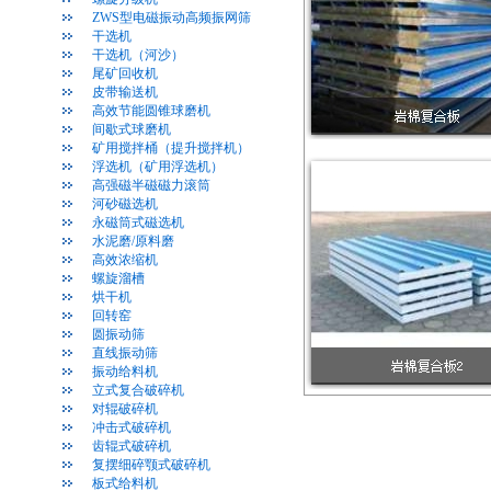
ZWS型电磁振动高频振网筛
干选机
干选机（河沙）
尾矿回收机
皮带输送机
高效节能圆锥球磨机
间歇式球磨机
矿用搅拌桶（提升搅拌机）
浮选机（矿用浮选机）
高强磁半磁磁力滚筒
河砂磁选机
永磁筒式磁选机
水泥磨/原料磨
高效浓缩机
螺旋溜槽
烘干机
回转窑
圆振动筛
直线振动筛
振动给料机
立式复合破碎机
对辊破碎机
冲击式破碎机
齿辊式破碎机
复摆细碎颚式破碎机
板式给料机