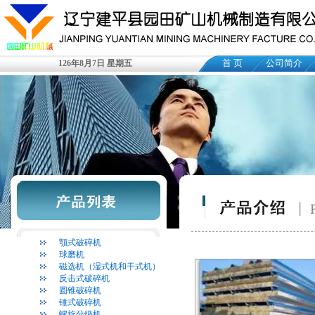
首 页
公司简介
126年8月7日 星期五
颚式破碎机
球磨机
磁选机（湿式机和干式机）
反击式破碎机
圆锥破碎机
锤式破碎机
螺旋分级机