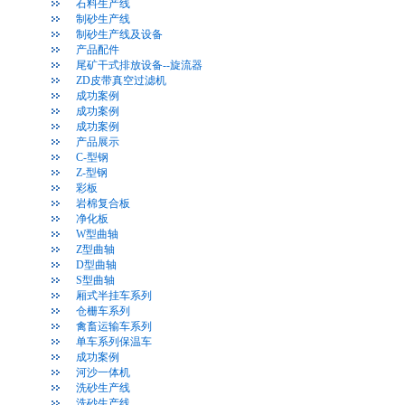
石料生产线
制砂生产线
制砂生产线及设备
产品配件
尾矿干式排放设备--旋流器
ZD皮带真空过滤机
成功案例
成功案例
成功案例
产品展示
C-型钢
Z-型钢
彩板
岩棉复合板
净化板
W型曲轴
Z型曲轴
D型曲轴
S型曲轴
厢式半挂车系列
仓栅车系列
禽畜运输车系列
单车系列保温车
成功案例
河沙一体机
洗砂生产线
洗砂生产线