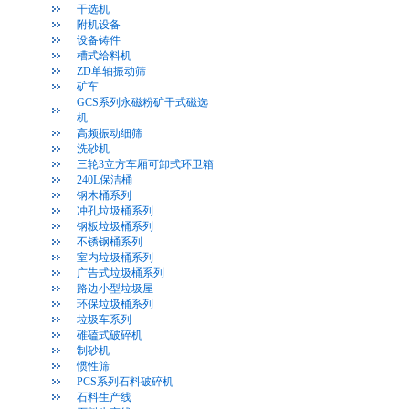
干选机
附机设备
设备铸件
槽式给料机
ZD单轴振动筛
矿车
GCS系列永磁粉矿干式磁选
机
高频振动细筛
洗砂机
三轮3立方车厢可卸式环卫箱
240L保洁桶
钢木桶系列
冲孔垃圾桶系列
钢板垃圾桶系列
不锈钢桶系列
室内垃圾桶系列
广告式垃圾桶系列
路边小型垃圾屋
环保垃圾桶系列
垃圾车系列
碓磕式破碎机
制砂机
惯性筛
PCS系列石料破碎机
石料生产线