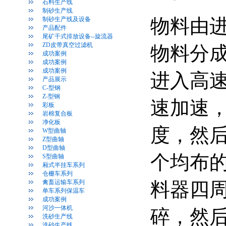
石料生产线
制砂生产线
物料由
制砂生产线及设备
产品配件
尾矿干式排放设备--旋流器
ZD皮带真空过滤机
物料分
成功案例
成功案例
成功案例
进入高
产品展示
C-型钢
Z-型钢
速加速
彩板
岩棉复合板
净化板
度，然后
W型曲轴
Z型曲轴
D型曲轴
个均布
S型曲轴
厢式半挂车系列
仓栅车系列
禽畜运输车系列
料器四
单车系列保温车
成功案例
河沙一体机
碎，然
洗砂生产线
洗砂生产线