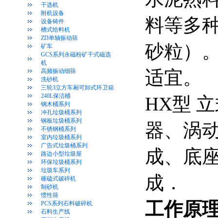
干选机
附机设备
料等多
设备铸件
槽式给料机
ZD单轴振动筛
砂粒）
矿车
GCS系列永磁粉矿干式磁选
机
适宜。
高频振动细筛
洗砂机
三轮3立方车厢可卸式环卫箱
240L保洁桶
HX型 
钢木桶系列
冲孔垃圾桶系列
钢板垃圾桶系列
器、涡
不锈钢桶系列
室内垃圾桶系列
广告式垃圾桶系列
成、底
路边小型垃圾屋
环保垃圾桶系列
垃圾车系列
成．
碓磕式破碎机
制砂机
惯性筛
工作原
PCS系列石料破碎机
石料生产线