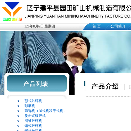
首 页
公司简介
126年8月6日 星期四
颚式破碎机
球磨机
磁选机（湿式机和干式机）
反击式破碎机
圆锥破碎机
锤式破碎机
螺旋分级机