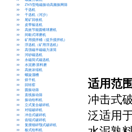
ZWS型电磁振动高频振网筛
干选机
干选机（河沙）
尾矿回收机
皮带输送机
高效节能圆锥球磨机
间歇式球磨机
矿用搅拌桶（提升搅拌机）
浮选机（矿用浮选机）
高强磁半磁磁力滚筒
河砂磁选机
永磁筒式磁选机
水泥磨/原料磨
高效浓缩机
螺旋溜槽
适用范
烘干机
回转窑
圆振动筛
直线振动筛
冲击式
振动给料机
立式复合破碎机
对辊破碎机
泛适用
冲击式破碎机
齿辊式破碎机
复摆细碎颚式破碎机
水泥熟
板式给料机