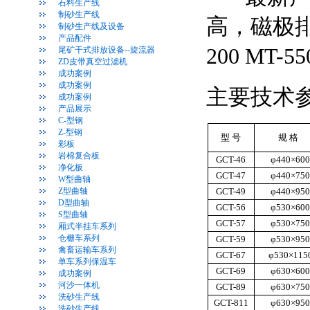
石料生产线
制砂生产线
高，磁极
制砂生产线及设备
产品配件
200 MT-5
尾矿干式排放设备--旋流器
ZD皮带真空过滤机
成功案例
成功案例
主要技术
成功案例
产品展示
C-型钢
Z-型钢
型 号
规 格
彩板
岩棉复合板
GCT-46
φ440×60
净化板
GCT-47
φ440×75
W型曲轴
Z型曲轴
GCT-49
φ440×95
D型曲轴
GCT-56
φ530×60
S型曲轴
GCT-57
φ530×75
厢式半挂车系列
仓栅车系列
GCT-59
φ530×95
禽畜运输车系列
GCT-67
φ530×115
单车系列保温车
GCT-69
φ630×60
成功案例
河沙一体机
GCT-89
φ630×75
洗砂生产线
GCT-811
φ630×95
洗砂生产线