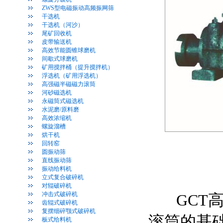
ZWS型电磁振动高频振网筛
干选机
干选机（河沙）
尾矿回收机
皮带输送机
高效节能圆锥球磨机
间歇式球磨机
矿用搅拌桶（提升搅拌机）
浮选机（矿用浮选机）
高强磁半磁磁力滚筒
河砂磁选机
永磁筒式磁选机
水泥磨/原料磨
高效浓缩机
螺旋溜槽
烘干机
回转窑
圆振动筛
直线振动筛
振动给料机
立式复合破碎机
对辊破碎机
冲击式破碎机
GCT
齿辊式破碎机
复摆细碎颚式破碎机
滚筒的基
板式给料机