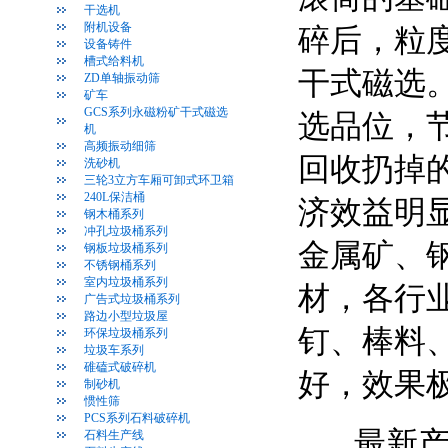
干选机
附机设备
碎后，粒
设备铸件
槽式给料机
干式磁选
ZD单轴振动筛
矿车
GCS系列永磁粉矿干式磁选
选品位，
机
高频振动细筛
回收扔掉
洗砂机
三轮3立方车厢可卸式环卫箱
240L保洁桶
济效益明
钢木桶系列
冲孔垃圾桶系列
金属矿、
钢板垃圾桶系列
不锈钢桶系列
室内垃圾桶系列
材，各行
广告式垃圾桶系列
路边小型垃圾屋
钉、棒料
环保垃圾桶系列
垃圾车系列
碓磕式破碎机
好，效果
制砂机
惯性筛
PCS系列石料破碎机
最新产品
石料生产线