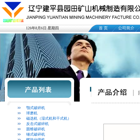
首 页
公司简介
126年8月6日 星期四
颚式破碎机
球磨机
磁选机（湿式机和干式机）
反击式破碎机
圆锥破碎机
锤式破碎机
螺旋分级机