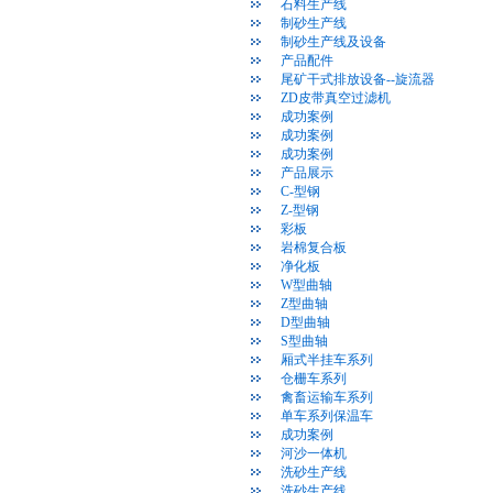
石料生产线
制砂生产线
制砂生产线及设备
产品配件
尾矿干式排放设备--旋流器
ZD皮带真空过滤机
成功案例
成功案例
成功案例
产品展示
C-型钢
Z-型钢
彩板
岩棉复合板
净化板
W型曲轴
Z型曲轴
D型曲轴
S型曲轴
厢式半挂车系列
仓栅车系列
禽畜运输车系列
单车系列保温车
成功案例
河沙一体机
洗砂生产线
洗砂生产线