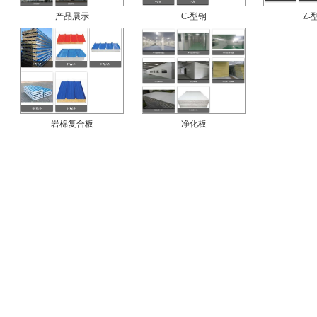
产品展示
C-型钢
Z-
岩棉复合板
净化板