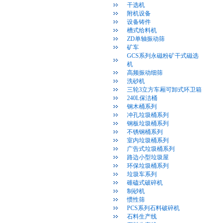
干选机
附机设备
设备铸件
槽式给料机
ZD单轴振动筛
矿车
GCS系列永磁粉矿干式磁选
机
高频振动细筛
洗砂机
三轮3立方车厢可卸式环卫箱
240L保洁桶
钢木桶系列
冲孔垃圾桶系列
钢板垃圾桶系列
不锈钢桶系列
室内垃圾桶系列
广告式垃圾桶系列
路边小型垃圾屋
环保垃圾桶系列
垃圾车系列
碓磕式破碎机
制砂机
惯性筛
PCS系列石料破碎机
石料生产线