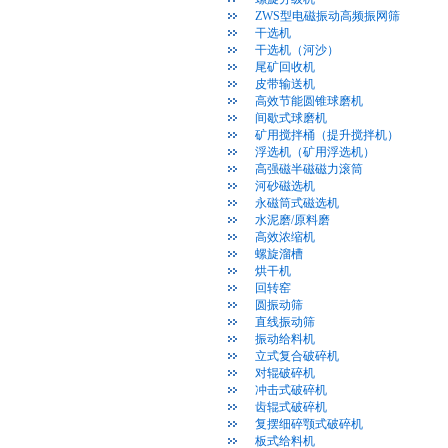
ZWS型电磁振动高频振网筛
干选机
干选机（河沙）
尾矿回收机
皮带输送机
高效节能圆锥球磨机
间歇式球磨机
矿用搅拌桶（提升搅拌机）
浮选机（矿用浮选机）
高强磁半磁磁力滚筒
河砂磁选机
永磁筒式磁选机
水泥磨/原料磨
高效浓缩机
螺旋溜槽
烘干机
回转窑
圆振动筛
直线振动筛
振动给料机
立式复合破碎机
对辊破碎机
冲击式破碎机
齿辊式破碎机
复摆细碎颚式破碎机
板式给料机