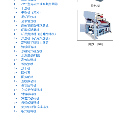
ZWS型电磁振动高频振网筛
洗砂机
干选机
干选机（河沙）
尾矿回收机
皮带输送机
高效节能圆锥球磨机
间歇式球磨机
矿用搅拌桶（提升搅拌机）
浮选机（矿用浮选机）
高强磁半磁磁力滚筒
河沙一体机
河砂磁选机
永磁筒式磁选机
水泥磨/原料磨
高效浓缩机
螺旋溜槽
烘干机
回转窑
圆振动筛
直线振动筛
振动给料机
立式复合破碎机
对辊破碎机
冲击式破碎机
齿辊式破碎机
复摆细碎颚式破碎机
板式给料机