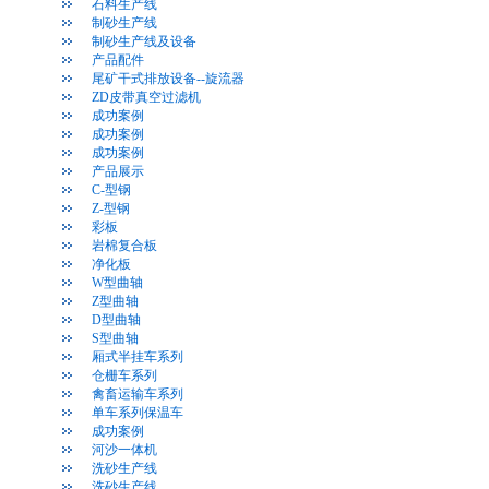
石料生产线
制砂生产线
制砂生产线及设备
产品配件
尾矿干式排放设备--旋流器
ZD皮带真空过滤机
成功案例
成功案例
成功案例
产品展示
C-型钢
Z-型钢
彩板
岩棉复合板
净化板
W型曲轴
Z型曲轴
D型曲轴
S型曲轴
厢式半挂车系列
仓栅车系列
禽畜运输车系列
单车系列保温车
成功案例
河沙一体机
洗砂生产线
洗砂生产线