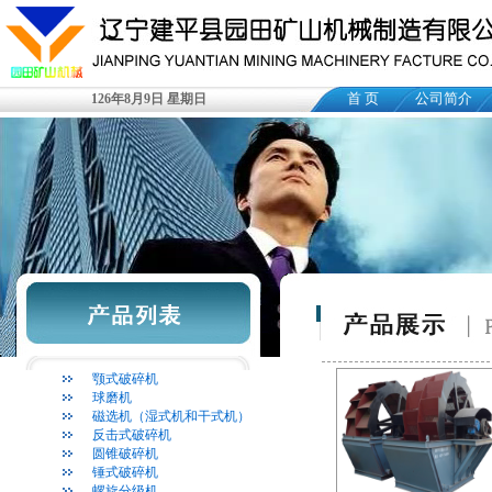
首 页
公司简介
126年8月9日 星期日
颚式破碎机
球磨机
磁选机（湿式机和干式机）
反击式破碎机
圆锥破碎机
锤式破碎机
螺旋分级机