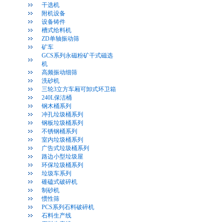
干选机
附机设备
设备铸件
槽式给料机
ZD单轴振动筛
矿车
GCS系列永磁粉矿干式磁选
机
高频振动细筛
洗砂机
三轮3立方车厢可卸式环卫箱
240L保洁桶
钢木桶系列
冲孔垃圾桶系列
钢板垃圾桶系列
不锈钢桶系列
室内垃圾桶系列
广告式垃圾桶系列
路边小型垃圾屋
环保垃圾桶系列
垃圾车系列
碓磕式破碎机
制砂机
惯性筛
PCS系列石料破碎机
石料生产线