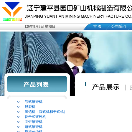
首 页
公司简介
126年8月9日 星期日
颚式破碎机
球磨机
磁选机（湿式机和干式机）
反击式破碎机
圆锥破碎机
锤式破碎机
螺旋分级机