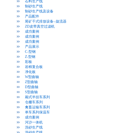
石料生产线
制砂生产线
制砂生产线及设备
产品配件
尾矿干式排放设备--旋流器
ZD皮带真空过滤机
成功案例
成功案例
成功案例
产品展示
C-型钢
Z-型钢
彩板
岩棉复合板
净化板
W型曲轴
Z型曲轴
D型曲轴
S型曲轴
厢式半挂车系列
仓栅车系列
禽畜运输车系列
单车系列保温车
成功案例
河沙一体机
洗砂生产线
洗砂生产线