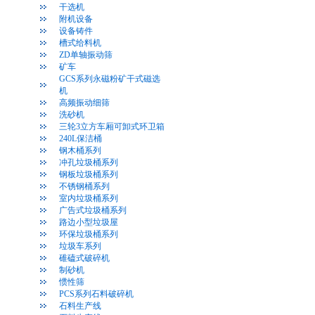
干选机
附机设备
设备铸件
槽式给料机
ZD单轴振动筛
矿车
GCS系列永磁粉矿干式磁选
机
高频振动细筛
洗砂机
三轮3立方车厢可卸式环卫箱
240L保洁桶
钢木桶系列
冲孔垃圾桶系列
钢板垃圾桶系列
不锈钢桶系列
室内垃圾桶系列
广告式垃圾桶系列
路边小型垃圾屋
环保垃圾桶系列
垃圾车系列
碓磕式破碎机
制砂机
惯性筛
PCS系列石料破碎机
石料生产线