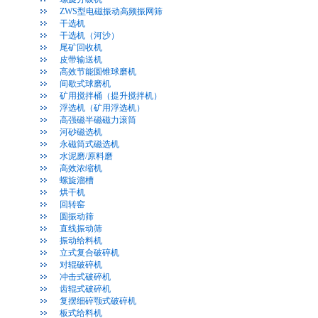
ZWS型电磁振动高频振网筛
干选机
干选机（河沙）
尾矿回收机
皮带输送机
高效节能圆锥球磨机
间歇式球磨机
矿用搅拌桶（提升搅拌机）
浮选机（矿用浮选机）
高强磁半磁磁力滚筒
河砂磁选机
永磁筒式磁选机
水泥磨/原料磨
高效浓缩机
螺旋溜槽
烘干机
回转窑
圆振动筛
直线振动筛
振动给料机
立式复合破碎机
对辊破碎机
冲击式破碎机
齿辊式破碎机
复摆细碎颚式破碎机
板式给料机