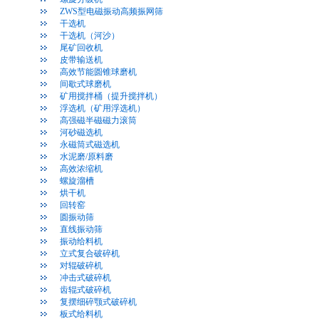
ZWS型电磁振动高频振网筛
干选机
干选机（河沙）
尾矿回收机
皮带输送机
高效节能圆锥球磨机
间歇式球磨机
矿用搅拌桶（提升搅拌机）
浮选机（矿用浮选机）
高强磁半磁磁力滚筒
河砂磁选机
永磁筒式磁选机
水泥磨/原料磨
高效浓缩机
螺旋溜槽
烘干机
回转窑
圆振动筛
直线振动筛
振动给料机
立式复合破碎机
对辊破碎机
冲击式破碎机
齿辊式破碎机
复摆细碎颚式破碎机
板式给料机