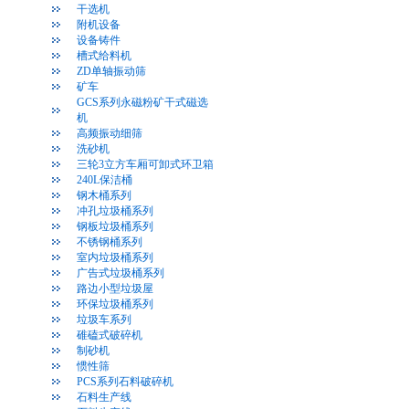
干选机
附机设备
设备铸件
槽式给料机
ZD单轴振动筛
矿车
GCS系列永磁粉矿干式磁选
机
高频振动细筛
洗砂机
三轮3立方车厢可卸式环卫箱
240L保洁桶
钢木桶系列
冲孔垃圾桶系列
钢板垃圾桶系列
不锈钢桶系列
室内垃圾桶系列
广告式垃圾桶系列
路边小型垃圾屋
环保垃圾桶系列
垃圾车系列
碓磕式破碎机
制砂机
惯性筛
PCS系列石料破碎机
石料生产线