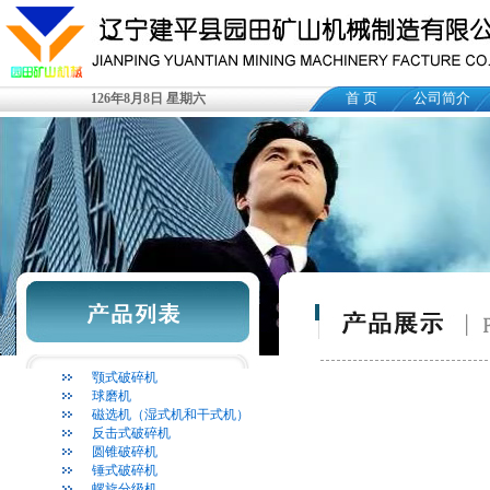
首 页
公司简介
126年8月8日 星期六
颚式破碎机
球磨机
磁选机（湿式机和干式机）
反击式破碎机
圆锥破碎机
锤式破碎机
螺旋分级机