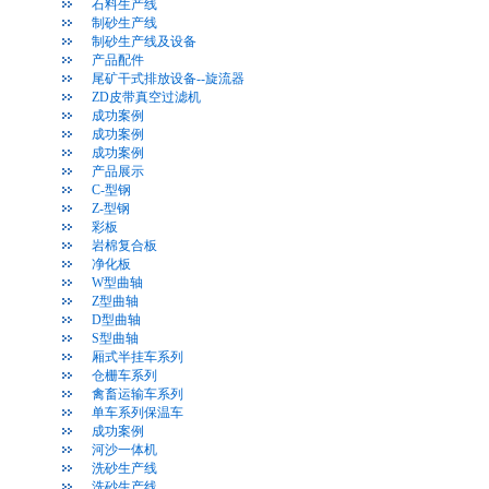
石料生产线
制砂生产线
制砂生产线及设备
产品配件
尾矿干式排放设备--旋流器
ZD皮带真空过滤机
成功案例
成功案例
成功案例
产品展示
C-型钢
Z-型钢
彩板
岩棉复合板
净化板
W型曲轴
Z型曲轴
D型曲轴
S型曲轴
厢式半挂车系列
仓栅车系列
禽畜运输车系列
单车系列保温车
成功案例
河沙一体机
洗砂生产线
洗砂生产线